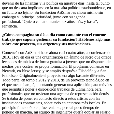
devenir de las finanzas y la política en nuestros días, hasta tal punto
que no descarta implicarse en la más alta política estadounidense, en
un futuro no lejano. Su fundación ArtSmart es ahora mismo sin
embargo su principal prioridad, junto con su agenda
profesional. “Quiero cantar durante diez años más, y basta”,
sentencia.
¿Cómo compagina su día a día como cantante con el enorme
trabajo que supone gestionar su fundación? Háblenos algo más
sobre este proyecto, sus orígenes y sus motivaciones.
Comencé con ArtSmart hace ahora casi cuatro años, a comienzos de
2016. Hoy en día es una organización sin ánimo de lucro que ofrece
lecciones de música de forma gratuita a jóvenes que no disponen de
medios para costear su propia formación. El programa comenzó en
Newark, en New Jersey, y se amplió después a Filadelfia y a San
Francisco. Originalmente el proyecto era algo bastante diferente.
Todo parte, en torno a 2012 y 2013, de un proyecto tecnológico en
el que me embarqué, intentando generar una aplicación para móviles
que permitiría poner a disposición trabajos de última hora para
profesionales que no tuvieran una agencia de representación detrás.
Se trataba de poner en contacto directo a estos artistas con las
instituciones contratantes, sobre todo en entornos más locales. En
principio funcionó bien, fue rentable, pero al poco tiempo de
ponerlo en marcha, mi equipo de ingenieros quería doblar su salario,