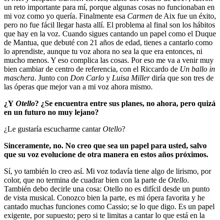
un reto importante para mí, porque algunas cosas no funcionaban en
mi voz como yo quería. Finalmente esa
Carmen
de Aix fue un éxito,
pero no fue fácil llegar hasta allí. El problema al final son los hábitos
que hay en la voz. Cuando sigues cantando un papel como el Duque
de Mantua, que debuté con 21 años de edad, tienes a cantarlo como
lo aprendiste, aunque tu voz ahora no sea la que era entonces, ni
mucho menos. Y eso complica las cosas. Por eso me va a venir muy
bien cambiar de centro de referencia, con el Riccardo de
Un ballo in
maschera
. Junto con
Don Carlo
y
Luisa Miller
diría que son tres de
las óperas que mejor van a mi voz ahora mismo.
¿Y
Otello
? ¿Se encuentra entre sus planes, no ahora, pero quizá
en un futuro no muy lejano?
¿Le gustaría escucharme cantar
Otello
?
Sinceramente, no. No creo que sea un papel para usted, salvo
que su voz evolucione de otra manera en estos años próximos.
Sí, yo también lo creo así. Mi voz todavía tiene algo de lirismo, por
color, que no termina de cuadrar bien con la parte de
Otello
.
También debo decirle una cosa: Otello no es difícil desde un punto
de vista musical. Conozco bien la parte, es mi ópera favorita y he
cantado muchas funciones como Cassio; se lo que digo. Es un papel
exigente, por supuesto; pero si te limitas a cantar lo que está en la