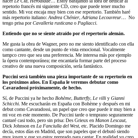
hacer
Le Cid
,
Hérodiade
… Estoy barajando la idea de dedicar al
repetorio francés mi siguiente CD, creo que puede tener mucho
sentido. Mi voz encaja muy bien con ese repertorio. También haré
más repertorio italiano:
Andrea Chénier
,
Adriana Lecouvreur
… No
tengo prisa por
Cavalleria rusticana
o
Pagliacci
.
Entiendo que no se siente atraído por el repertorio alemán.
Me gusta la obra de Wagner, pero no me siento identificado con ella
como cantante, desde un punto de vista emocional. Vocalmente
tampco creo que sea una preferencia. Me interesa más por ejemplo
la ópera contemporánea; me encantaría formar parte del proceso
creativo de una nueva composición, sería fantástico.
Puccini será también una pieza importante de su repertorio en
los próximos años. En España le veremos debutar como
Cavaradossi próximamente, de hecho.
Sí, de Puccini ya he hecho
Bohème
,
Butterfly
,
Le villi
y
Gianni
Schicchi
. Me escucharán en España con Bohème y después en mi
debut como Cavaradossi, un papel que creo que puede ir muy bien a
mi voz en este momento. De Puccini tarde o temprano seguramente
cantaré casi todo, pero sin prisa: Des Grieux en
Manon Lescaut
,
Dick Johnson en
La Fanciulla del West
, etc. Placido Domingo me
decía, estos días en Madrid, que son papeles que el debutó siendo
muy joven y que yo estoy preprado para cantar. En realidad yo creo