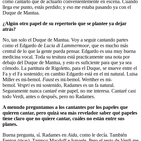
cómo cantarlo que de actuarlo convenientemente en escena. Cuando
llega ese punto, estás perdido; y eso me estaba pasando ya con el
Duque de Mantua.
¿Algún otro papel de su repertorio que se plantee ya dejar
atrás?
No, tan solo el Duque de Mantua. Voy a seguir cantando partes
como el Edgardo de
Lucia di Lammermoor
, que es mucho más
central de lo que la gente pueda pensar. Edgardo es una muy buena
medicina vocal. Toda su tesitura está practicamente una nota por
debajo del Duque de Mantua, y esto es suficiente para que ya sea
cómodo. La partitura de Rigoletto, para el Duque, se mueve entre el
Fa y el Fa sostenido; en cambio Edgardo está en el mi natural. Luisa
Miller es mi-bemol.
Faust
es mi-bemol. Wertther es mi-
bemol.
Vespri
es mi sostenido, Radames es un fa natural.
Seguramente nunca cantaré este papel, no me interesa. Cantaré casi
todo Verdi, antes o después, pero no Radames.
A menudo preguntamos a los cantantes por los papeles que
quieren cantar, pero quizá sea más revelador saber qué papeles
tiene claro que no quiere cantar, cuáles no están entre sus
planes.
Buena pregunta, sí. Radames en
Aida
, como le decía. También
Fenton (risas). Tampco Macduff e Ismaele. Pero el resto de Verdi me