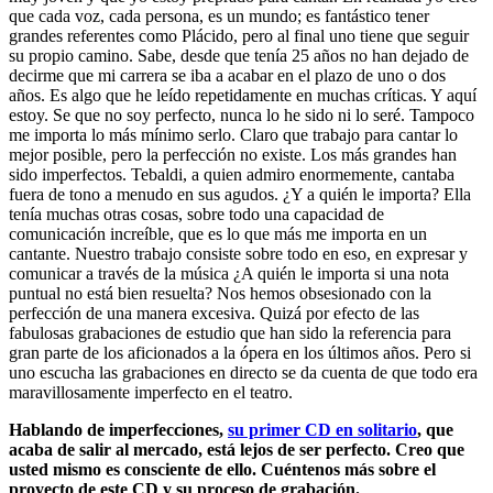
que cada voz, cada persona, es un mundo; es fantástico tener
grandes referentes como Plácido, pero al final uno tiene que seguir
su propio camino. Sabe, desde que tenía 25 años no han dejado de
decirme que mi carrera se iba a acabar en el plazo de uno o dos
años. Es algo que he leído repetidamente en muchas críticas. Y aquí
estoy. Se que no soy perfecto, nunca lo he sido ni lo seré. Tampoco
me importa lo más mínimo serlo. Claro que trabajo para cantar lo
mejor posible, pero la perfección no existe. Los más grandes han
sido imperfectos. Tebaldi, a quien admiro enormemente, cantaba
fuera de tono a menudo en sus agudos. ¿Y a quién le importa? Ella
tenía muchas otras cosas, sobre todo una capacidad de
comunicación increíble, que es lo que más me importa en un
cantante. Nuestro trabajo consiste sobre todo en eso, en expresar y
comunicar a través de la música ¿A quién le importa si una nota
puntual no está bien resuelta? Nos hemos obsesionado con la
perfección de una manera excesiva. Quizá por efecto de las
fabulosas grabaciones de estudio que han sido la referencia para
gran parte de los aficionados a la ópera en los últimos años. Pero si
uno escucha las grabaciones en directo se da cuenta de que todo era
maravillosamente imperfecto en el teatro.
Hablando de imperfecciones,
su primer CD en solitario
, que
acaba de salir al mercado, está lejos de ser perfecto. Creo que
usted mismo es consciente de ello. Cuéntenos más sobre el
proyecto de este CD y su proceso de grabación.