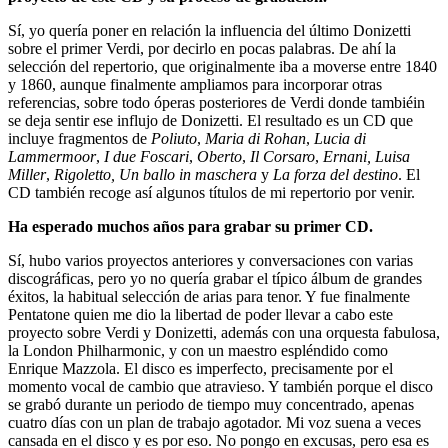
Sí, yo quería poner en relación la influencia del último Donizetti
sobre el primer Verdi, por decirlo en pocas palabras. De ahí la
selección del repertorio, que originalmente iba a moverse entre 1840
y 1860, aunque finalmente ampliamos para incorporar otras
referencias, sobre todo óperas posteriores de Verdi donde tambiéin
se deja sentir ese influjo de Donizetti. El resultado es un CD que
incluye fragmentos de
Poliuto
,
Maria di Rohan
,
Lucia di
Lammermoor
,
I due Foscari
,
Oberto
,
Il Corsaro
,
Ernani,
Luisa
Miller
,
Rigoletto,
Un ballo in maschera
y
La forza del destino
. El
CD también recoge así algunos títulos de mi repertorio por venir.
Ha esperado muchos años para grabar su primer CD.
Sí, hubo varios proyectos anteriores y conversaciones con varias
discográficas, pero yo no quería grabar el típico álbum de grandes
éxitos, la habitual selección de arias para tenor. Y fue finalmente
Pentatone quien me dio la libertad de poder llevar a cabo este
proyecto sobre Verdi y Donizetti, además con una orquesta fabulosa,
la London Philharmonic, y con un maestro espléndido como
Enrique Mazzola. El disco es imperfecto, precisamente por el
momento vocal de cambio que atravieso. Y también porque el disco
se grabó durante un periodo de tiempo muy concentrado, apenas
cuatro días con un plan de trabajo agotador. Mi voz suena a veces
cansada en el disco y es por eso. No pongo en excusas, pero esa es