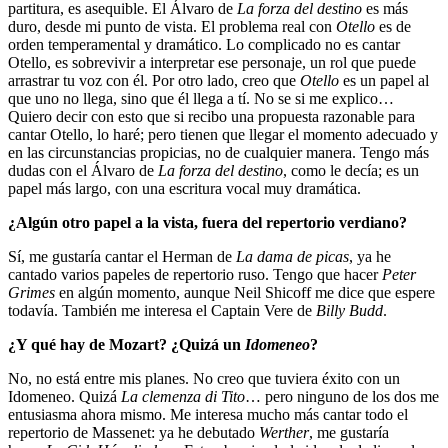
partitura, es asequible. El Álvaro de
La forza del destino
es más
duro, desde mi punto de vista. El problema real con
Otello
es de
orden temperamental y dramático. Lo complicado no es cantar
Otello, es sobrevivir a interpretar ese personaje, un rol que puede
arrastrar tu voz con él. Por otro lado, creo que
Otello
es un papel al
que uno no llega, sino que él llega a tí. No se si me explico…
Quiero decir con esto que si recibo una propuesta razonable para
cantar Otello, lo haré; pero tienen que llegar el momento adecuado y
en las circunstancias propicias, no de cualquier manera. Tengo más
dudas con el Álvaro de
La forza del destino
, como le decía; es un
papel más largo, con una escritura vocal muy dramática.
¿Algún otro papel a la vista, fuera del repertorio verdiano?
Sí, me gustaría cantar el Herman de
La dama de picas
, ya he
cantado varios papeles de repertorio ruso. Tengo que hacer
Peter
Grimes
en algún momento, aunque Neil Shicoff me dice que espere
todavía. También me interesa el Captain Vere de
Billy Budd
.
¿Y qué hay de Mozart? ¿Quizá un
Idomeneo
?
No, no está entre mis planes. No creo que tuviera éxito con un
Idomeneo. Quizá
La clemenza di Tito
… pero ninguno de los dos me
entusiasma ahora mismo. Me interesa mucho más cantar todo el
repertorio de Massenet: ya he debutado
Werther
, me gustaría