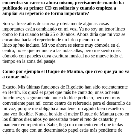
encuentra su carrera ahora mismo, precisamente cuando ha
publicado su primer CD en solitario y cuando empieza a
ampliar su repetorio de forma importante?
Son ya trece años de carrera y obviamente algunas cosas
importantes están cambiando en mi voz. Ya no soy un tenor lírico
como lo fui cuando tenía 25 o 30 años. Ahora diría que mi voz se
encamina hacia el repertorio de un lírico pleno o un
lírico
spinto
incluso. Mi voz ahora se siente muy cómoda en el
centro; no es que renuncie a las notas altas, pero me siento más
cómodo con papeles cuya escritura musical no se mueve todo el
tiempo en la zona del pasaje.
Como por ejemplo el Duque de Mantua, que creo que ya no va
a cantar más.
Exacto. Mis últimas funciones de Rigoletto han sido recientemente
en Berlín. Es quizá el papel que más he cantado, unas ochenta
funciones; y seguramente nunca lo hice perfecto, pero era muy
conveniente para mí, como centro de referencia para el desarrollo de
mi voz, porque me obligaba a mantener un agudo bien resuelto y
una voz flexible. Nunca he sido el mejor Duque de Mantua pero en
los últimos diez años yo necesitaba tener el reto de cantarlo y
mantener en repertorio. Sabe, llega un momento en el que te das
cuenta de que con un determinado papel estás más pendiente de