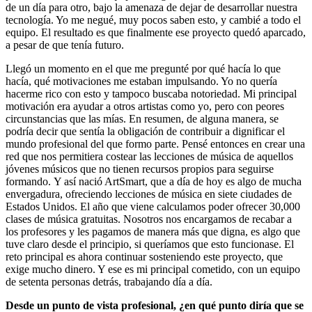
de un día para otro, bajo la amenaza de dejar de desarrollar nuestra
tecnología. Yo me negué, muy pocos saben esto, y cambié a todo el
equipo. El resultado es que finalmente ese proyecto quedó aparcado,
a pesar de que tenía futuro.
Llegó un momento en el que me pregunté por qué hacía lo que
hacía, qué motivaciones me estaban impulsando. Yo no quería
hacerme rico con esto y tampoco buscaba notoriedad. Mi principal
motivación era ayudar a otros artistas como yo, pero con peores
circunstancias que las mías. En resumen, de alguna manera, se
podría decir que sentía la obligación de contribuir a dignificar el
mundo profesional del que formo parte. Pensé entonces en crear una
red que nos permitiera costear las lecciones de música de aquellos
jóvenes músicos que no tienen recursos propios para seguirse
formando. Y así nació ArtSmart, que a día de hoy es algo de mucha
envergadura, ofreciendo lecciones de música en siete ciudades de
Estados Unidos. El año que viene calculamos poder ofrecer 30,000
clases de música gratuitas. Nosotros nos encargamos de recabar a
los profesores y les pagamos de manera más que digna, es algo que
tuve claro desde el principio, si queríamos que esto funcionase. El
reto principal es ahora continuar sosteniendo este proyecto, que
exige mucho dinero. Y ese es mi principal cometido, con un equipo
de setenta personas detrás, trabajando día a día.
Desde un punto de vista profesional, ¿en qué punto diría que se