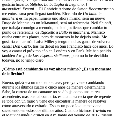
gustaría hacerlo:
Stiffelio
,
La battaglia di Legnano
,
I
masnadieri
,
Ernani
… El Gabriele Adorno de
Simon Boccanegra
no
me entusiasma pero llegará también. Riccardo de
Un ballo in
maschera
es mi papel número uno ahora mismo, será mi nuevo
Duqe de Mantua; es un Mi-natural, será mi referencia. Neil Shicoff,
que trabaja conmigo a menudo, me lo dijo: tienes que cambiar tu
punto de referencia, de
Rigoletto
a
Ballo in maschera
. Manrico
estaba entre mis planes, pero de momento lo he dejado atrás. Me
gustaría cantar más Luisa Miller y tengo muchas ganas de volver a
cantar
Don Carlo
, tras mi debut en San Francisco hace dos años. Lo
voy a cantar el próximo año en Londres y en París. Me han pedido
también Arrigo de
Las vísperas sicilianas
, pero no lo he decidido
todavía, no lo tengo claro.
¿Cómo está cambiando su voz ahora mismo? ¿Es un momento
de inflexión?
Bueno, quizá sea un momento clave, pero ya viene cambiando
durante los últimos cuatro o cinco años de manera determinante.
Sabe, la carrera de un cantante no se dibuja como una curva
ascendente; más bien al contrario, es una línea recta que de repente
se topa con un muro y tiene que encontrar la manera de resolver
cómo atraversarlo o evitarlo. Eso es un poco lo que me viene
sucediendo en estos dos últimos años. Cuando hicimos
Traviata
en
el Met y después
Carmen
en Aix, hablo del verano de 2017, fueron